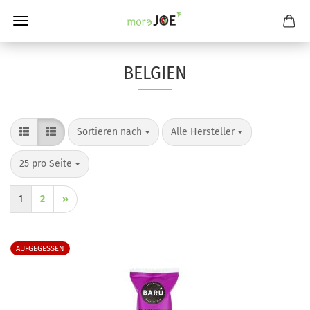
BELGIEN
Sortieren nach
pro Seite
Sortieren nach
Alle Hersteller
pro Seite
25 pro Seite
1
2
»
AUFGEGESSEN