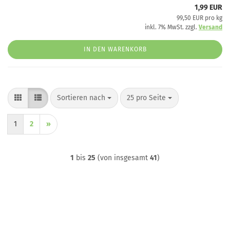
1,99 EUR
99,50 EUR pro kg
inkl. 7% MwSt. zzgl.
Versand
IN DEN WARENKORB
Sortieren nach
pro Seite
Sortieren nach
25 pro Seite
1
2
»
1
bis
25
(von insgesamt
41
)