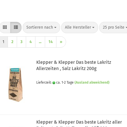
Sortieren nach
pro Seite
pro Seite
Sortieren nach
Alle Hersteller
25 pro Seite
1
2
3
4
...
14
»
Klepper & Klepper Das beste Lakritz
Allerzeiten , Salz Lakritz 200g
Lieferzeit:
ca. 1-2 Tage
(Ausland abweichend)
Klepper & Klepper Das beste Lakritz aller