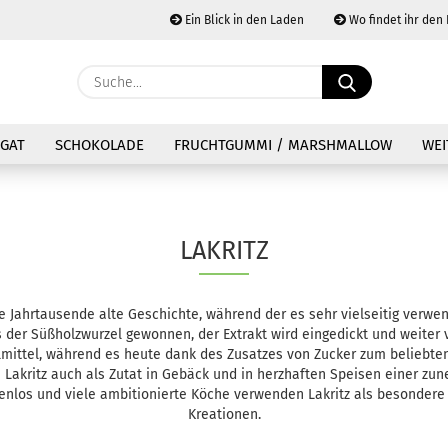
Ein Blick in den Laden
Wo findet ihr den
Währung au
Suche...
Lieferland
E
GAT
SCHOKOLADE
FRUCHTGUMMI / MARSHMALLOW
WEI
P
LAKRITZ
Kon
e Jahrtausende alte Geschichte, während der es sehr vielseitig verwen
Pas
s der Süßholzwurzel gewonnen, der Extrakt wird eingedickt und weiter v
eilmittel, während es heute dank des Zusatzes von Zucker zum beliebt
ch Lakritz auch als Zutat in Gebäck und in herzhaften Speisen einer z
zenlos und viele ambitionierte Köche verwenden Lakritz als besondere
Kreationen.