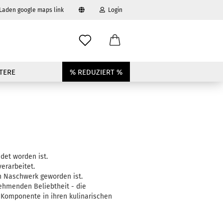
 Laden google maps link
Login
swählen
-Mail
TERE
% REDUZIERT %
asswort
to erstellen
det worden ist.
swort vergessen?
erarbeitet.
en Naschwerk geworden ist.
unehmenden Beliebtheit - die
 Komponente in ihren kulinarischen