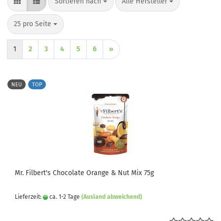
Sortieren nach
pro Seite
Sortieren nach
Alle Hersteller
pro Seite
25 pro Seite
1
2
3
4
5
6
»
NEU
TOP
Mr. Filbert's Chocolate Orange & Nut Mix 75g
Lieferzeit:
ca. 1-2 Tage
(Ausland abweichend)