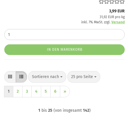
3,99 EUR
31,92 EUR pro kg
inkl. 7% MwSt. zzgl.
Versand
IN DEN WARENKORB
Sortieren nach
pro Seite
Sortieren nach
25 pro Seite
1
2
3
4
5
6
»
1
bis
25
(von insgesamt
142
)