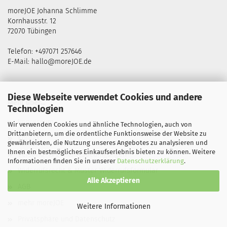
moreJOE Johanna Schlimme
Kornhausstr. 12
72070 Tübingen
Telefon: +497071 257646
E-Mail:
hallo@moreJOE.de
Diese Webseite verwendet Cookies und andere
Mehr über...
Technologien
Impressum
Wir verwenden Cookies und ähnliche Technologien, auch von
Drittanbietern, um die ordentliche Funktionsweise der Website zu
Kontakt
gewährleisten, die Nutzung unseres Angebotes zu analysieren und
Ihnen ein bestmögliches Einkaufserlebnis bieten zu können. Weitere
Versand- & Zahlungsbedingungen
Informationen finden Sie in unserer
Datenschutzerklärung
.
Widerrufsrecht & Muster-Widerrufsformular
Alle Akzeptieren
AGB
mehr moreJOE
Weitere Informationen
Privatsphäre und Datenschutz