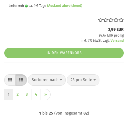
Lieferzeit:
ca. 1-2 Tage
(Ausland abweichend)
2,99 EUR
99,67 EUR pro kg
inkl. 7% MwSt. zzgl.
Versand
IN DEN WARENKORB
Sortieren nach
pro Seite
Sortieren nach
25 pro Seite
1
2
3
4
»
1
bis
25
(von insgesamt
82
)