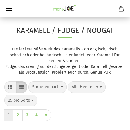
KARAMELL / FUDGE / NOUGAT
Die leckere süße Welt des Karamells - ob englisch, irisch,
schottisch oder holländisch - hier findet jeder Karamell Fan
seinen Favoriten.
Fudge, das cremig auf der Zunge zergeht oder Karamell gesalzen
als Brotaufstrich. Probiert euch durch. Genuß PUR!
Sortieren nach
pro Seite
Sortieren nach
Alle Hersteller
pro Seite
25 pro Seite
1
2
3
4
»