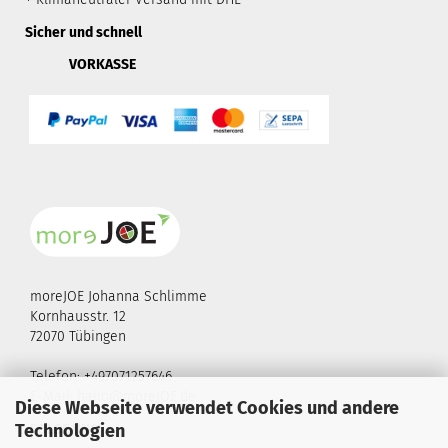
Sicher und schnell
VORKASSE
moreJOE Johanna Schlimme
Kornhausstr. 12
72070 Tübingen
Telefon: +497071257646
E-Mail:
hallo@moreJOE.de
Diese Webseite verwendet Cookies und andere
Technologien
FOLGE UNS!