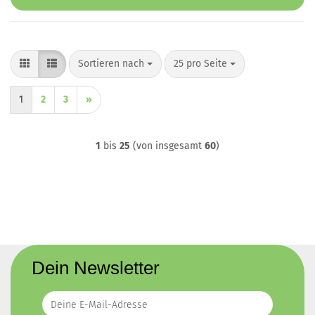
Sortieren nach
pro Seite
Sortieren nach
25 pro Seite
1
2
3
»
1
bis
25
(von insgesamt
60
)
Dein Newsletter