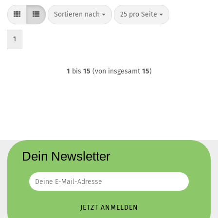
Sortieren nach
pro Seite
Sortieren nach
25 pro Seite
1
1
bis
15
(von insgesamt
15
)
Dein Newsletter