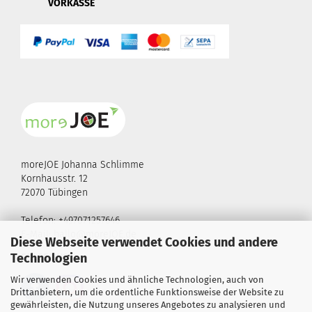
VORKASSE
moreJOE Johanna Schlimme
Kornhausstr. 12
72070 Tübingen
Telefon: +497071257646
E-Mail:
hallo@moreJOE.de
Diese Webseite verwendet Cookies und andere
Technologien
FOLGE UNS!
Wir verwenden Cookies und ähnliche Technologien, auch von
Drittanbietern, um die ordentliche Funktionsweise der Website zu
gewährleisten, die Nutzung unseres Angebotes zu analysieren und