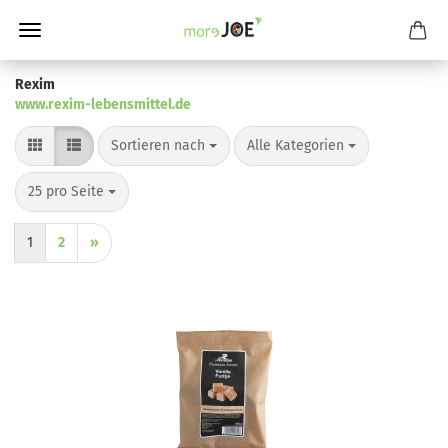
Rexim
www.rexim-lebensmittel.de
Sortieren nach
pro Seite
Sortieren nach
Alle Kategorien
pro Seite
25 pro Seite
1
2
»