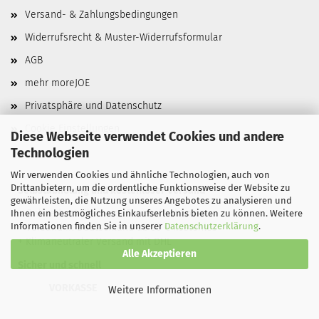
Versand- & Zahlungsbedingungen
Widerrufsrecht & Muster-Widerrufsformular
AGB
mehr moreJOE
Privatsphäre und Datenschutz
Cookie Einstellungen
Diese Webseite verwendet Cookies und andere
Technologien
Wir verwenden Cookies und ähnliche Technologien, auch von
Drittanbietern, um die ordentliche Funktionsweise der Website zu
​Selbstabholung und kostenloser Versand
gewährleisten, die Nutzung unseres Angebotes zu analysieren und
+ Online bestellen - im Geschäft abholen
Ihnen ein bestmögliches Einkaufserlebnis bieten zu können. Weitere
Informationen finden Sie in unserer
Datenschutzerklärung
.
+ Versand in Deutschland ab 50 € kostenlos
+ Klimaneutraler Versand mit DHL
Alle Akzeptieren
Sicher und schnell
VORKASSE
Weitere Informationen