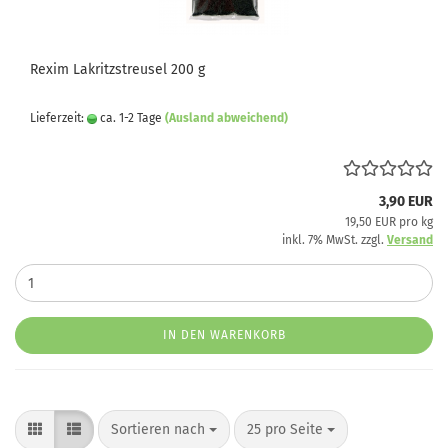
Rexim Lakritzstreusel 200 g
Lieferzeit:
ca. 1-2 Tage
(Ausland abweichend)
3,90 EUR
19,50 EUR pro kg
inkl. 7% MwSt. zzgl.
Versand
IN DEN WARENKORB
Sortieren nach
pro Seite
Sortieren nach
25 pro Seite