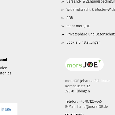
Versand- & Zahlungsbedingu
Widerrufsrecht & Muster-Wid
AGB
mehr moreJOE
Privatsphäre und Datenschut
Cookie Einstellungen
rsand
holen
stenlos
moreJOE Johanna Schlimme
Kornhausstr. 12
72070 Tübingen
Telefon: +497071257646
E-Mail:
hallo@moreJOE.de