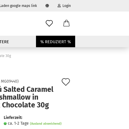
 Laden google maps link
Login
swählen
-Mail
TERE
% REDUZIERT %
asswort
ate 30g
Auf
:
MG09440
)
to erstellen
ú Salted Caramel
den
shmallow in
swort vergessen?
Merkzettel
k Chocolate 30g
Lieferzeit:
ca. 1-2 Tage
(Ausland abweichend)