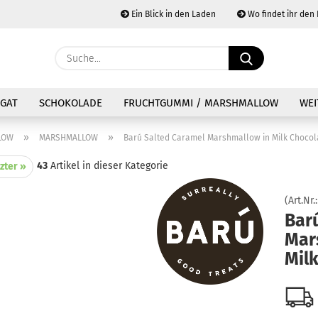
Ein Blick in den Laden
Wo findet ihr den
Währung au
Suche...
Lieferland
E
GAT
SCHOKOLADE
FRUCHTGUMMI / MARSHMALLOW
WEI
P
»
»
LOW
MARSHMALLOW
Barú Salted Caramel Marshmallow in Milk Chocol
43
Artikel in dieser Kategorie
zter »
(Art.Nr.
Kon
Bar
Mar
Pas
Mil