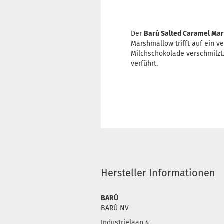
Der
Barú Salted Caramel Mar
Marshmallow trifft auf ein v
Milchschokolade verschmilz
verführt.
Hersteller Informationen
BARÚ
BARÚ NV
Industrielaan 4