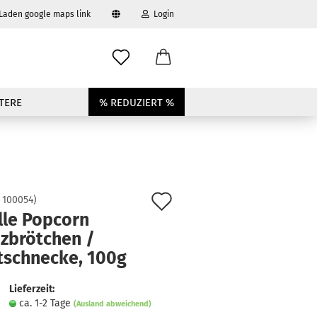
 Laden google maps link
Login
swählen
-Mail
TERE
% REDUZIERT %
asswort
Auf
:
100054
)
to erstellen
lle Popcorn
den
nzbrötchen /
swort vergessen?
Merkzettel
tschnecke, 100g
Lieferzeit:
ca. 1-2 Tage
(Ausland abweichend)