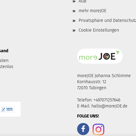
AGB
mehr moreJOE
Privatsphäre und Datenschut
Cookie Einstellungen
rsand
holen
stenlos
moreJOE Johanna Schlimme
Kornhausstr. 12
72070 Tübingen
Telefon: +497071257646
E-Mail:
hallo@moreJOE.de
FOLGE UNS!