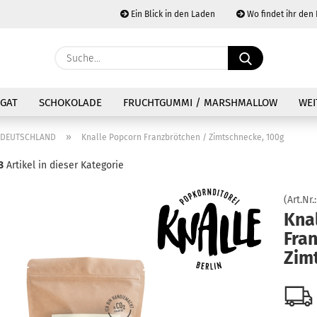
Ein Blick in den Laden
Wo findet ihr den
Währung au
Suche...
Lieferland
E
GAT
SCHOKOLADE
FRUCHTGUMMI / MARSHMALLOW
WEI
P
»
DEUTSCHLAND
Knalle Popcorn Franzbrötchen / Zimtschnecke, 100g
8
Artikel in dieser Kategorie
(Art.Nr.
Kon
Kna
Fra
Pas
Zim