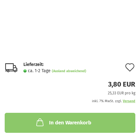
Lieferzeit:
A
ca. 1-2 Tage
(Ausland abweichend)
d
3,80 EUR
M
25,33 EUR pro kg
inkl. 7% MwSt. zzgl.
Versand
In den Warenkorb