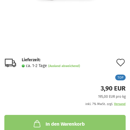
Lieferzeit:
A
ca. 1-2 Tage
(Ausland abweichend)
d
TOP
M
3,90 EUR
195,00 EUR pro kg
inkl. 7% MwSt. zzgl.
Versand
In den Warenkorb