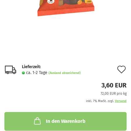
Lieferzeit:
A
ca. 1-2 Tage
(Ausland abweichend)
d
3,60 EUR
M
72,00 EUR pro kg
inkl. 7% MwSt. zzgl.
Versand
In den Warenkorb