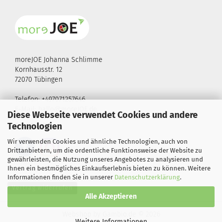
moreJOE Johanna Schlimme
Kornhausstr. 12
72070 Tübingen
Telefon: +497071257646
E-Mail:
hallo@moreJOE.de
Diese Webseite verwendet Cookies und andere
Technologien
FOLGE UNS!
Wir verwenden Cookies und ähnliche Technologien, auch von
Drittanbietern, um die ordentliche Funktionsweise der Website zu
gewährleisten, die Nutzung unseres Angebotes zu analysieren und
Ihnen ein bestmögliches Einkaufserlebnis bieten zu können. Weitere
Informationen finden Sie in unserer
Datenschutzerklärung
.
Vertrag widerrufen
Alle Akzeptieren
Webshop
by Gambio.de © 2026
Weitere Informationen