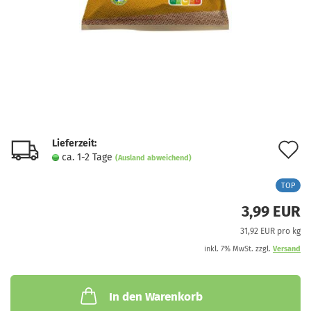
Lieferzeit:
A
ca. 1-2 Tage
(Ausland abweichend)
d
TOP
M
3,99 EUR
31,92 EUR pro kg
inkl. 7% MwSt. zzgl.
Versand
In den Warenkorb