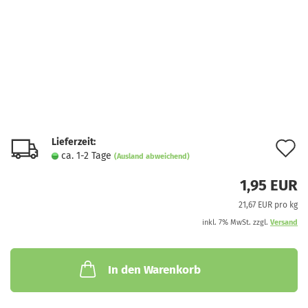
Lieferzeit:
A
ca. 1-2 Tage
(Ausland abweichend)
d
1,95 EUR
M
21,67 EUR pro kg
inkl. 7% MwSt. zzgl.
Versand
In den Warenkorb