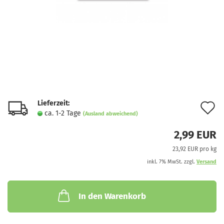
Lieferzeit:
A
ca. 1-2 Tage
(Ausland abweichend)
d
2,99 EUR
M
23,92 EUR pro kg
inkl. 7% MwSt. zzgl.
Versand
In den Warenkorb