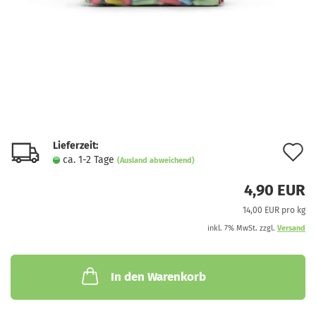
Lieferzeit:
A
ca. 1-2 Tage
(Ausland abweichend)
d
4,90 EUR
M
14,00 EUR pro kg
inkl. 7% MwSt. zzgl.
Versand
In den Warenkorb