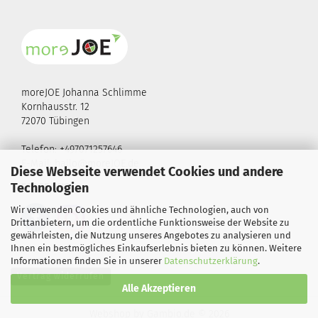
moreJOE Johanna Schlimme
Kornhausstr. 12
72070 Tübingen
Telefon: +497071257646
E-Mail:
hallo@moreJOE.de
Diese Webseite verwendet Cookies und andere
Technologien
FOLGE UNS!
Wir verwenden Cookies und ähnliche Technologien, auch von
Drittanbietern, um die ordentliche Funktionsweise der Website zu
gewährleisten, die Nutzung unseres Angebotes zu analysieren und
Ihnen ein bestmögliches Einkaufserlebnis bieten zu können. Weitere
Informationen finden Sie in unserer
Datenschutzerklärung
.
Vertrag widerrufen
Alle Akzeptieren
Webshop
by Gambio.de © 2026