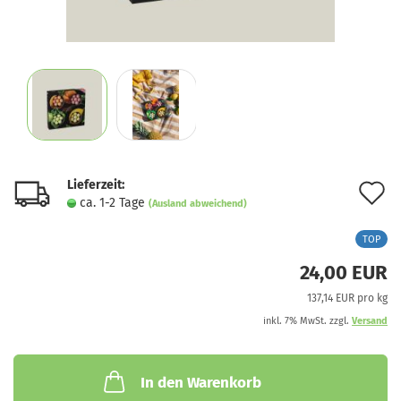
Lieferzeit:
A
ca. 1-2 Tage
(Ausland abweichend)
d
TOP
M
24,00 EUR
137,14 EUR pro kg
inkl. 7% MwSt. zzgl.
Versand
In den Warenkorb