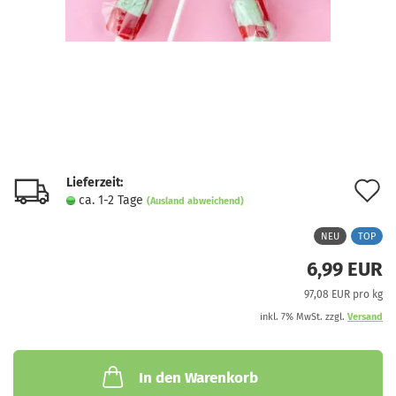
Lieferzeit:
A
ca. 1-2 Tage
(Ausland abweichend)
d
NEU
TOP
M
6,99 EUR
97,08 EUR pro kg
inkl. 7% MwSt. zzgl.
Versand
In den Warenkorb