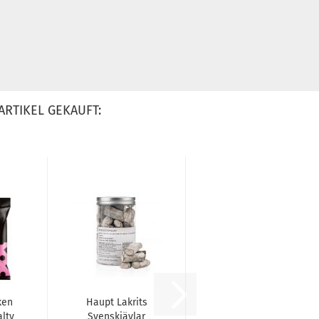
ARTIKEL GEKAUFT:
ken
Haupt Lakrits
lty
Svenskjävlar