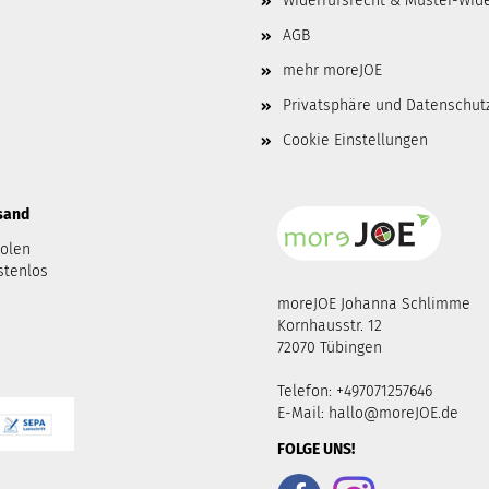
Widerrufsrecht & Muster-Wid
AGB
mehr moreJOE
Privatsphäre und Datenschut
Cookie Einstellungen
rsand
holen
stenlos
moreJOE Johanna Schlimme
Kornhausstr. 12
72070 Tübingen
Telefon: +497071257646
E-Mail:
hallo@moreJOE.de
FOLGE UNS!