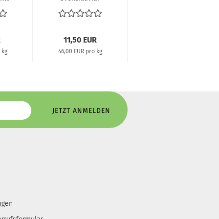
.
Extra Salzig
250g...
R
11,50 EUR
 kg
46,00 EUR pro kg
ngen