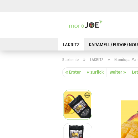
LAKRITZ
KARAMELL/FUDGE/NOU
»
»
Startseite
LAKRITZ
Namitupa Man
« Erster
« zurück
weiter »
Let