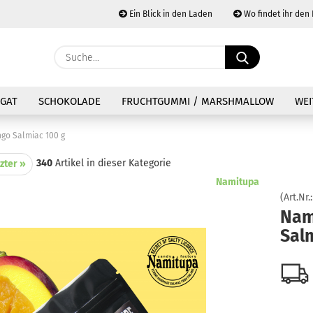
Ein Blick in den Laden
Wo findet ihr den
Währung au
Suche...
Lieferland
E
GAT
SCHOKOLADE
FRUCHTGUMMI / MARSHMALLOW
WEI
P
go Salmiac 100 g
340
Artikel in dieser Kategorie
zter »
Namitupa
(Art.Nr.
Kon
Nam
Sal
Pas