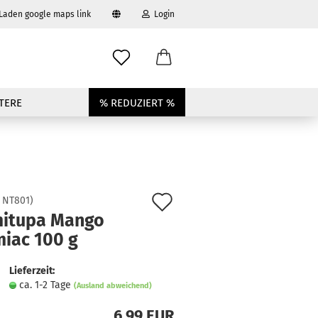
 Laden google maps link
Login
swählen
-Mail
TERE
% REDUZIERT %
asswort
Auf
:
NT801
)
to erstellen
itupa Mango
den
miac 100 g
swort vergessen?
Merkzettel
Lieferzeit:
ca. 1-2 Tage
(Ausland abweichend)
6,99 EUR