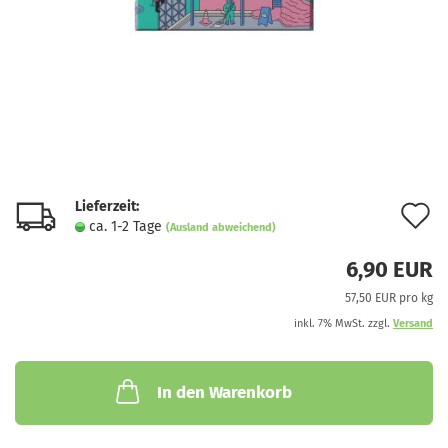
Lieferzeit:
A
ca. 1-2 Tage
(Ausland abweichend)
d
6,90 EUR
M
57,50 EUR pro kg
inkl. 7% MwSt. zzgl.
Versand
In den Warenkorb