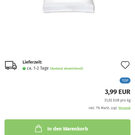
Lieferzeit:
A
ca. 1-2 Tage
(Ausland abweichend)
d
TOP
M
3,99 EUR
31,92 EUR pro kg
inkl. 7% MwSt. zzgl.
Versand
In den Warenkorb