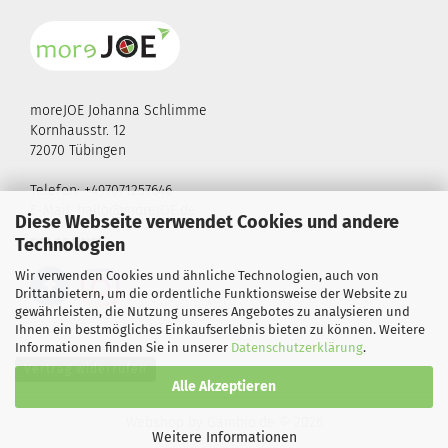
moreJOE Johanna Schlimme
Kornhausstr. 12
72070 Tübingen
Telefon: +497071257646
E-Mail:
hallo@moreJOE.de
Diese Webseite verwendet Cookies und andere
Technologien
FOLGE UNS!
Wir verwenden Cookies und ähnliche Technologien, auch von
Drittanbietern, um die ordentliche Funktionsweise der Website zu
gewährleisten, die Nutzung unseres Angebotes zu analysieren und
Ihnen ein bestmögliches Einkaufserlebnis bieten zu können. Weitere
Informationen finden Sie in unserer
Datenschutzerklärung
.
Vertrag widerrufen
Alle Akzeptieren
Webshop
by Gambio.de © 2026
Weitere Informationen