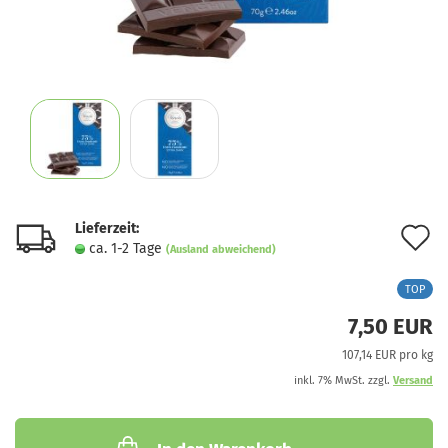
Lieferzeit:
A
ca. 1-2 Tage
(Ausland abweichend)
d
TOP
M
7,50 EUR
107,14 EUR pro kg
inkl. 7% MwSt. zzgl.
Versand