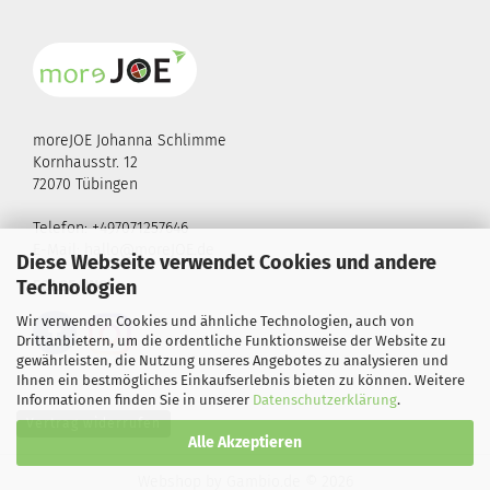
moreJOE Johanna Schlimme
Kornhausstr. 12
72070 Tübingen
Telefon: +497071257646
E-Mail:
hallo@moreJOE.de
Diese Webseite verwendet Cookies und andere
Technologien
FOLGE UNS!
Wir verwenden Cookies und ähnliche Technologien, auch von
Drittanbietern, um die ordentliche Funktionsweise der Website zu
gewährleisten, die Nutzung unseres Angebotes zu analysieren und
Ihnen ein bestmögliches Einkaufserlebnis bieten zu können. Weitere
Informationen finden Sie in unserer
Datenschutzerklärung
.
Vertrag widerrufen
Alle Akzeptieren
Webshop
by Gambio.de © 2026