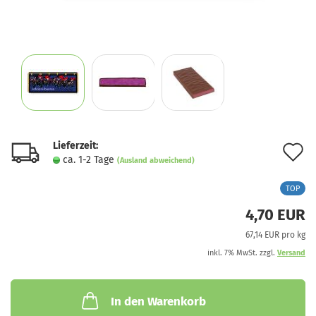
Lieferzeit:
A
ca. 1-2 Tage
(Ausland abweichend)
d
TOP
M
4,70 EUR
67,14 EUR pro kg
inkl. 7% MwSt. zzgl.
Versand
In den Warenkorb