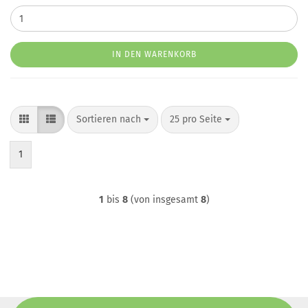
IN DEN WARENKORB
Sortieren nach
pro Seite
Sortieren nach
25 pro Seite
1
1
bis
8
(von insgesamt
8
)