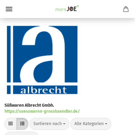
Süßwaren Albrecht Gmbh.
https://suesswaren-grosshaendler.de/
Sortieren nach
pro Seite
Sortieren nach
Alle Kategorien