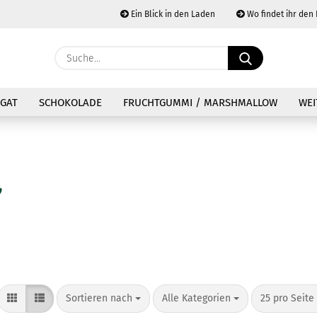
Ein Blick in den Laden
Wo findet ihr den
Währung au
Suche...
Lieferland
E
GAT
SCHOKOLADE
FRUCHTGUMMI / MARSHMALLOW
WEI
P
Kon
Pas
Sortieren nach
pro Seite
pro Seite
Sortieren nach
Alle Kategorien
25 pro Seite