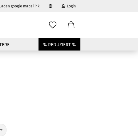
 Laden google maps link
Login
swählen
-Mail
TERE
% REDUZIERT %
asswort
to erstellen
swort vergessen?