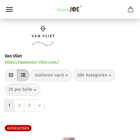
Van Vliet
https://www.van-vliet.com/
Sortieren nach
pro Seite
Sortieren nach
Alle Kategorien
pro Seite
25 pro Seite
1
2
3
»
AUFGEGESSEN