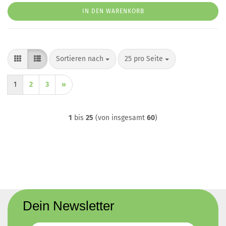
IN DEN WARENKORB
Sortieren nach
pro Seite
Sortieren nach
25 pro Seite
1
2
3
»
1
bis
25
(von insgesamt
60
)
Dein Newsletter