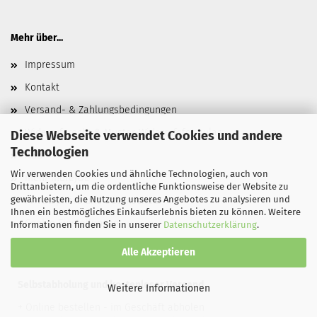
Mehr über...
Impressum
Kontakt
Versand- & Zahlungsbedingungen
Widerrufsrecht & Muster-Widerrufsformular
Diese Webseite verwendet Cookies und andere
Technologien
AGB
Wir verwenden Cookies und ähnliche Technologien, auch von
mehr moreJOE
Drittanbietern, um die ordentliche Funktionsweise der Website zu
gewährleisten, die Nutzung unseres Angebotes zu analysieren und
Privatsphäre und Datenschutz
Ihnen ein bestmögliches Einkaufserlebnis bieten zu können. Weitere
Cookie Einstellungen
Informationen finden Sie in unserer
Datenschutzerklärung
.
Alle Akzeptieren
​Selbstabholung und kostenloser Versand
Weitere Informationen
+ Online bestellen - im Geschäft abholen