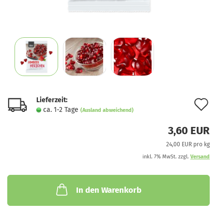
Lieferzeit:
A
ca. 1-2 Tage
(Ausland abweichend)
d
3,60 EUR
M
24,00 EUR pro kg
inkl. 7% MwSt. zzgl.
Versand
In den Warenkorb