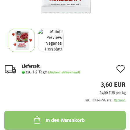
Lieferzeit:
A
ca. 1-2 Tage
(Ausland abweichend)
d
3,60 EUR
M
24,00 EUR pro kg
inkl. 7% MwSt. zzgl.
Versand
In den Warenkorb