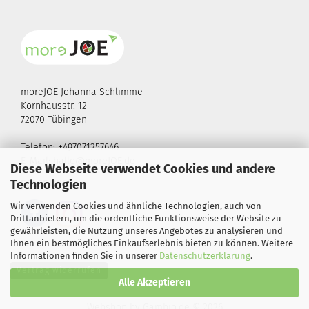
moreJOE Johanna Schlimme
Kornhausstr. 12
72070 Tübingen
Telefon: +497071257646
E-Mail:
hallo@moreJOE.de
Diese Webseite verwendet Cookies und andere
Technologien
FOLGE UNS!
Wir verwenden Cookies und ähnliche Technologien, auch von
Drittanbietern, um die ordentliche Funktionsweise der Website zu
gewährleisten, die Nutzung unseres Angebotes zu analysieren und
Ihnen ein bestmögliches Einkaufserlebnis bieten zu können. Weitere
Informationen finden Sie in unserer
Datenschutzerklärung
.
Vertrag widerrufen
Alle Akzeptieren
Webshop
by Gambio.de © 2026